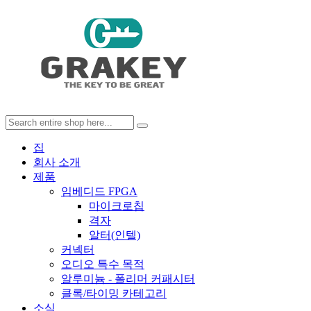
집
회사 소개
제품
임베디드 FPGA
마이크로칩
격자
알터(인텔)
커넥터
오디오 특수 목적
알루미늄 - 폴리머 커패시터
클록/타이밍 카테고리
소식