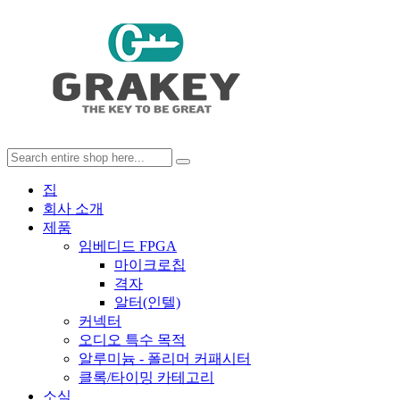
집
회사 소개
제품
임베디드 FPGA
마이크로칩
격자
알터(인텔)
커넥터
오디오 특수 목적
알루미늄 - 폴리머 커패시터
클록/타이밍 카테고리
소식