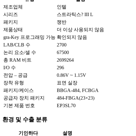
제조업체
인텔
시리즈
스트라틱스? III L
패키지
쟁반
제품상태
더 이상 사용되지 않음
gra-Key 프로그래밍 가능
확인되지 않음
LAB/CLB 수
2700
논리 요소/셀 수
67500
총 RAM 비트
2699264
I/O 수
296
전압 – 공급
0.86V ~ 1.15V
장착 유형
표면 실장
패키지/케이스
BBGA-484, FCBGA
공급자 장치 패키지
484-FBGA(23×23)
기본 제품 번호
EP3SL70
환경 및 수출 분류
기인하다
설명