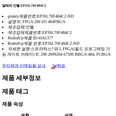
알테라 인텔 EP3SL70F484C2
grakey제품번호:
EP3SL70F484C2-ND
설명:
IC FPGA 296 I/O 484FBGA
제조업체:
인텔
제조업체제품번호:
EP3SL70F484C2
RolledUp제품 ID:
4161377
RolledUp제품 번호:
EP3SL70F484C2-ND
자세한 설명:
스트라틱스? III L FPGA(필드 프로그래밍 가
능 게이트 어레이) IC 296 2699264 67500 BBGA-484, FCBGA
우리에게 이메일을 보내
날짜표
제품 세부정보
제품 태그
제품 속성
유형
설명