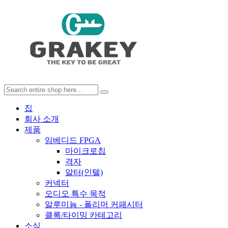
집
회사 소개
제품
임베디드 FPGA
마이크로칩
격자
알터(인텔)
커넥터
오디오 특수 목적
알루미늄 - 폴리머 커패시터
클록/타이밍 카테고리
소식