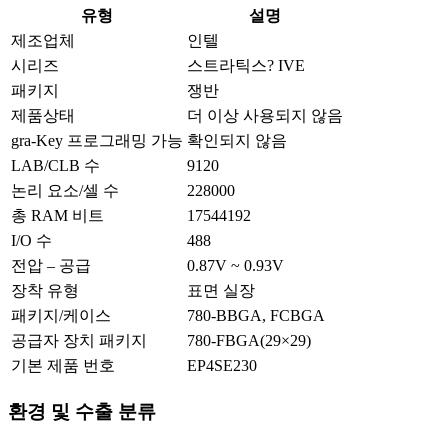
유형
설명
제조업체
인텔
시리즈
스트라틱스? IVE
패키지
쟁반
제품상태
더 이상 사용되지 않음
gra-Key 프로그래밍 가능
확인되지 않음
LAB/CLB 수
9120
논리 요소/셀 수
228000
총 RAM 비트
17544192
I/O 수
488
전압 – 공급
0.87V ~ 0.93V
장착 유형
표면 실장
패키지/케이스
780-BBGA, FCBGA
공급자 장치 패키지
780-FBGA(29×29)
기본 제품 번호
EP4SE230
환경 및 수출 분류