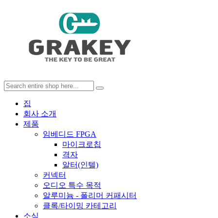
집
회사 소개
제품
임베디드 FPGA
마이크로칩
격자
알터(인텔)
커넥터
오디오 특수 목적
알루미늄 - 폴리머 커패시터
클록/타이밍 카테고리
소식