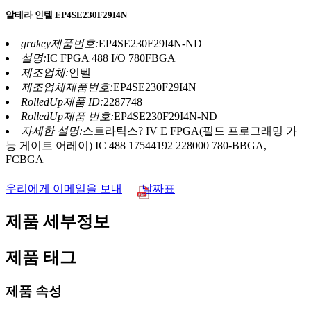
알테라 인텔 EP4SE230F29I4N
grakey제품번호:
EP4SE230F29I4N-ND
설명:
IC FPGA 488 I/O 780FBGA
제조업체:
인텔
제조업체제품번호:
EP4SE230F29I4N
RolledUp제품 ID:
2287748
RolledUp제품 번호:
EP4SE230F29I4N-ND
자세한 설명:
스트라틱스? IV E FPGA(필드 프로그래밍 가
능 게이트 어레이) IC 488 17544192 228000 780-BBGA,
FCBGA
우리에게 이메일을 보내
날짜표
제품 세부정보
제품 태그
제품 속성