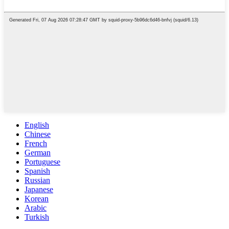
English
Chinese
French
German
Portuguese
Spanish
Russian
Japanese
Korean
Arabic
Turkish