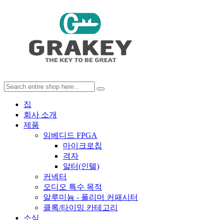
집
회사 소개
제품
임베디드 FPGA
마이크로칩
격자
알터(인텔)
커넥터
오디오 특수 목적
알루미늄 - 폴리머 커패시터
클록/타이밍 카테고리
소식