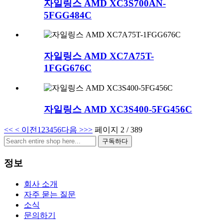
자일링스 AMD XC3S700AN-
5FGG484C
자일링스 AMD XC7A75T-
1FGG676C
자일링스 AMD XC3S400-5FG456C
<<
< 이전
1
2
3
4
5
6
다음 >
>>
페이지 2 / 389
구독하다
정보
회사 소개
자주 묻는 질문
소식
문의하기